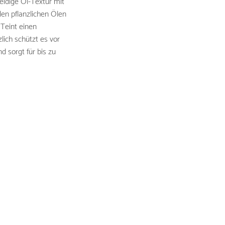
eidige Öl-Textur mit
len pflanzlichen Ölen
Teint einen
lich schützt es vor
 sorgt für bis zu