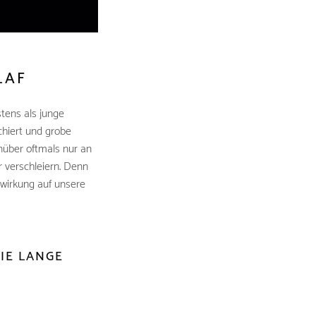
LAF
stens als junge
hiert und grobe
über oftmals nur an
 verschleiern. Denn
swirkung auf unsere
IE LANGE