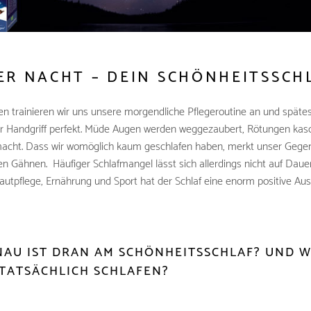
ER NACHT – DEIN SCHÖNHEITSSCH
ren trainieren wir uns unsere morgendliche Pflegeroutine an und späte
er Handgriff perfekt. Müde Augen werden weggezaubert, Rötungen kasc
acht. Dass wir womöglich kaum geschlafen haben, merkt unser Gegen
 Gähnen. Häufiger Schlafmangel lässt sich allerdings nicht auf Dauer
autpflege, Ernährung und Sport hat der Schlaf eine enorm positive Au
NAU IST DRAN AM SCHÖNHEITSSCHLAF? UND W
 TATSÄCHLICH SCHLAFEN?