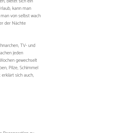
n, bietet sich ein
 Urlaub, kann man
d man von selbst wach
uer der Nächte
chnarchen, TV- und
machen jeden
 3 Wochen gewechselt
lben, Pilze, Schimmel
erklärt sich auch,