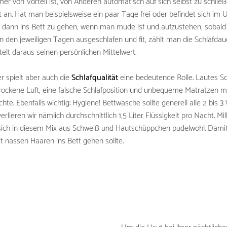
er von Vorteil ist, von Anderen automatisch auf sich selbst zu schließe
est an. Hat man beispielsweise ein paar Tage frei oder befindet sich im
m dann ins Bett zu gehen, wenn man müde ist und aufzustehen, sobal
an den jeweiligen Tagen ausgeschlafen und fit, zählt man die Schlafda
lt daraus seinen persönlichen Mittelwert.
r spielt aber auch die
Schlafqualität
eine bedeutende Rolle. Lautes S
rockene Luft, eine falsche Schlafposition und unbequeme Matratzen 
chte. Ebenfalls wichtig: Hygiene! Bettwäsche sollte generell alle 2 bis
erlieren wir nämlich durchschnittlich 1,5 Liter Flüssigkeit pro Nacht. Mi
sich in diesem Mix aus Schweiß und Hautschüppchen pudelwohl. Damit 
 nassen Haaren ins Bett gehen sollte.