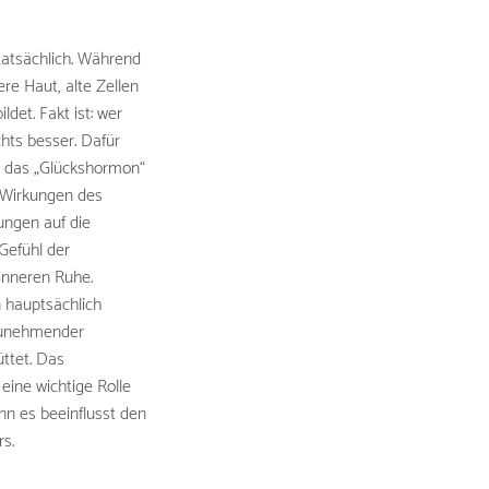
 tatsächlich. Während
ere Haut, alte Zellen
det. Fakt ist: wer
chts besser. Dafür
m das „Glückshormon“
 Wirkungen des
ungen auf die
Gefühl der
 inneren Ruhe.
 hauptsächlich
 zunehmender
ttet. Das
 eine wichtige Rolle
nn es beeinflusst den
s.