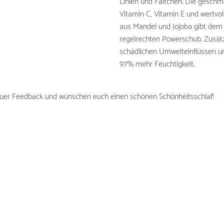
Linien und Fältchen. Die geschm
Vitamin C, Vitamin E und wertvol
aus Mandel und Jojoba gibt dem 
regelrechten Powerschub. Zusätz
schädlichen Umwelteinflüssen und
97% mehr Feuchtigkeit.
euer Feedback und wünschen euch einen schönen Schönheitsschlaf!
loggerin