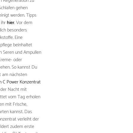
en Regeneration zu
Schlafen gehen
inigt werden. Tipps
 ihr
hier
. Vor dem
lich besonders
stoffe. Eine
pflege beinhaltet
n Seren und Ampullen
Creme- oder
ehen. So kannst Du
it am nächsten
n C Power Konzentrat
 der Nacht mit
ttet vom Tag erholen
n mit Frische,
arten kannst. Das
onzentrat verleiht der
ildert zudem erste