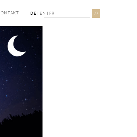
Search
KONTAKT
DE
EN
FR
for: