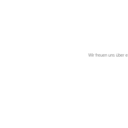
Wir freuen uns über 
Beautyexpertin und B
Nela