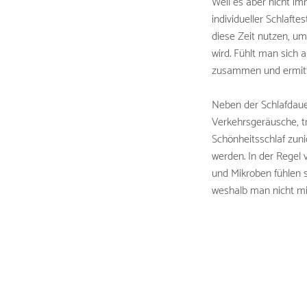
Weil es aber nicht imm
individueller Schlaft
diese Zeit nutzen, u
wird. Fühlt man sich 
zusammen und ermitte
Neben der Schlafdaue
Verkehrsgeräusche, t
Schönheitsschlaf zuni
werden. In der Regel v
und Mikroben fühlen 
weshalb man nicht mit