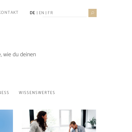
Search
KONTAKT
DE
EN
FR
for:
, wie du deinen
NESS
WISSENSWERTES