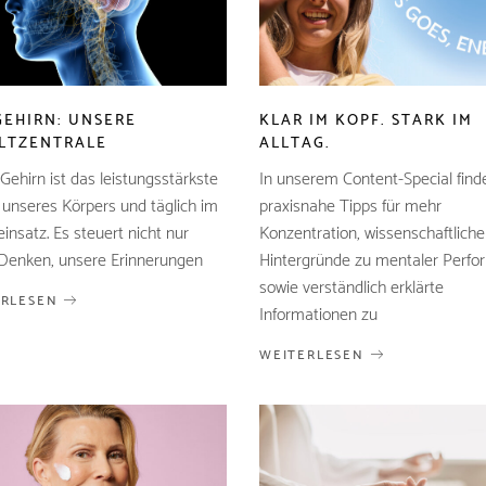
GEHIRN: UNSERE
KLAR IM KOPF. STARK IM
LTZENTRALE
ALLTAG.
Gehirn ist das leistungsstärkste
In unserem Content-Special find
unseres Körpers und täglich im
praxisnahe Tipps für mehr
insatz. Es steuert nicht nur
Konzentration, wissenschaftliche
Denken, unsere Erinnerungen
Hintergründe zu mentaler Perf
sowie verständlich erklärte
ERLESEN
Informationen zu
WEITERLESEN