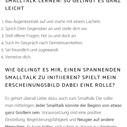
SMALLTALK LERNEN: SO GELINGT ES GANZ
LEICHT
Bau Augenkontakt auf und starte mit einem Lächeln.
Sprich Dein Gegenüber an und stelle dich vor.
Stell offene Fragen, hör zu und dock an.
Such im Gespräch nach Gemeinsamkeiten.
Sei freundlich und zugewandt.
Vernetze dich.
WIE GELINGT ES MIR, EINEN SPANNENDEN
SMALLTALK ZU INITIIEREN? SPIELT MEIN
ERSCHEINUNGSBILD DABEI EINE ROLLE?
Es gehört überall Liebe dazu, auch zum Smalltalk. Die sollte
man mitbringen.
Jeder Smalltalk könnte der Beginn von etwas
ganz Großem sein.
Voraussetzung sind eine positive
Einstellung, Begeisterungsfähigkeit und
Neugier auf andere
Menschen.
Es kann helfen, sich schon zu Hause zu überlegen,