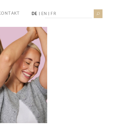
Search
KONTAKT
DE
EN
FR
for: