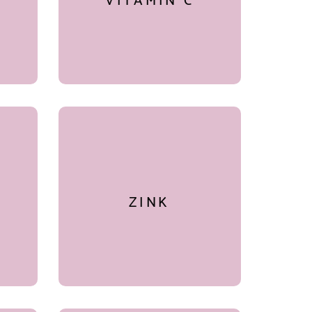
VITAMIN C
d
Funktion des Immunsystems.
Trägt zum Schutz der Zellen
vor oxidativem Stress bei.
ZINK
Unterstützt eine normale
ZINK
und
Funktion des Immunsystems.
Trägt zur Erhaltung normaler
Haut, Haare und Nägel bei.
er.
A)