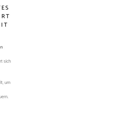
TES
ORT
MIT
R
en
rt sich
lt, um
uern.