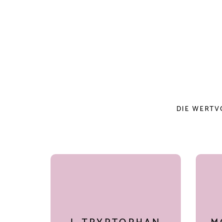
DIE WERTV
S
Mön
L-TRYPTOPHAN
um d
gut 
Essenzielle Aminosäure, die
F
der Körper nicht selbst herstellen
Nat
kann