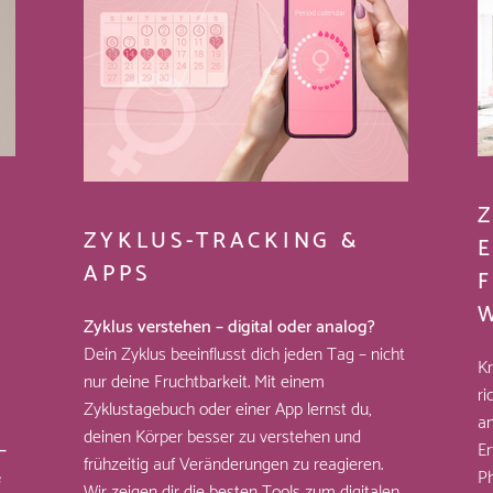
ZYKLUS-TRACKING &
APPS
Zyklus verstehen – digital oder analog?
Dein Zyklus beeinflusst dich jeden Tag – nicht
Kr
nur deine Fruchtbarkeit. Mit einem
ri
Zyklustagebuch oder einer App lernst du,
an
deinen Körper besser zu verstehen und
–
Er
frühzeitig auf Veränderungen zu reagieren.
e
Ph
Wir zeigen dir die besten Tools zum digitalen