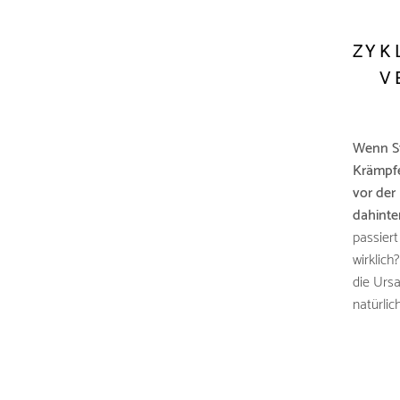
ZYK
V
Wenn S
Krämpfe
vor der
dahinte
passiert
wirklich
die Urs
natürlic