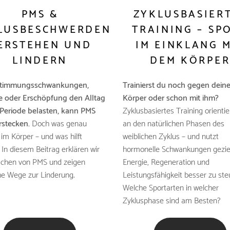
PMS &
ZYKLUSBASIER
LUSBESCHWERDEN
TRAINING – SP
ERSTEHEN UND
IM EINKLANG 
LINDERN
DEM KÖRPE
timmungsschwankungen,
Trainierst du noch gegen dein
 oder Erschöpfung den Alltag
Körper oder schon mit ihm?
 Periode belasten, kann PMS
Zyklusbasiertes Training orientie
rstecken.
Doch was genau
an den natürlichen Phasen des
 im Körper – und was hilft
weiblichen Zyklus – und nutzt
? In diesem Beitrag erklären wir
hormonelle Schwankungen gezie
achen von PMS und zeigen
Energie, Regeneration und
he Wege zur Linderung.
Leistungsfähigkeit besser zu ste
Welche Sportarten in welcher
Zyklusphase sind am Besten?