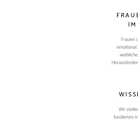
FRAUE
IM
Frauen d
emotional.
weiblich
Herausforder
WISS
Wir stell
fundierten I