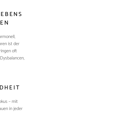
AEBENS
SEN
ormonell,
ren ist der
ingen oft
 Dysbalancen,
DHEIT
okus – mit
auen in jeder