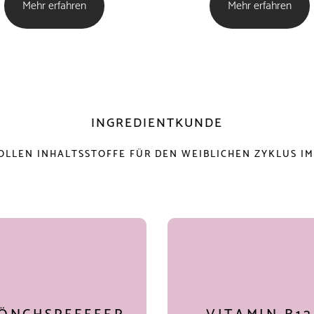
Mehr erfahren
Mehr erfahren
INGREDIENTKUNDE
MÖNCHSPFEFFER
OLLEN INHALTSSTOFFE FÜR DEN WEIBLICHEN ZYKLUS IM
(VITEX AGNUS-
CASTUS)
eit Jahrhunderten wird
chspfeffer bei Themen rund
en Zyklus eingesetzt – heute
VITAMIN B12
erforscht und in der modernen
rauenheilkunde geschätzt.
Reduziert Müdigkeit und
ürliche Unterstützung in
Erschöpfung