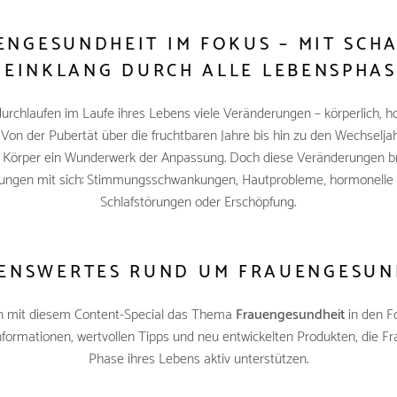
NGESUNDHEIT IM FOKUS – MIT SCH
 EINKLANG DURCH ALLE LEBENSPHA
urchlaufen im Laufe ihres Lebens viele Veränderungen – körperlich, h
 Von der Pubertät über die fruchtbaren Jahre bis hin zu den Wechseljah
e Körper ein Wunderwerk der Anpassung. Doch diese Veränderungen br
ungen mit sich: Stimmungsschwankungen, Hautprobleme, hormonelle
Schlafstörungen oder Erschöpfung.
ENSWERTES RUND UM FRAUENGESUN
en mit diesem Content-Special das Thema
Frauengesundheit
in den F
nformationen, wertvollen Tipps und neu entwickelten Produkten, die Fr
Phase ihres Lebens aktiv unterstützen.