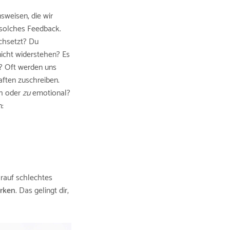
sweisen, die wir
 solches Feedback.
chsetzt? Du
icht widerstehen? Es
n? Oft werden uns
aften zuschreiben.
h oder
zu
emotional?
n:
arauf schlechtes
ärken
. Das gelingt dir,