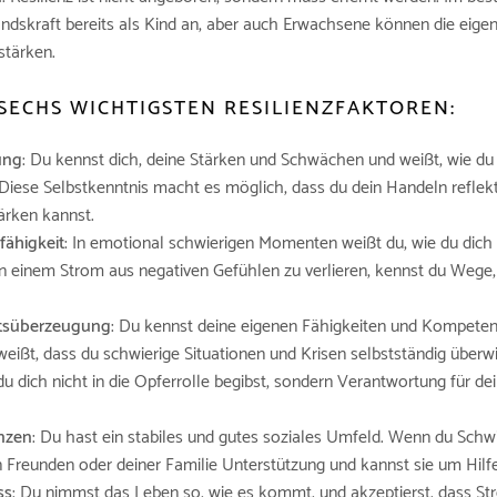
andskraft bereits als Kind an, aber auch Erwachsene können die eigen
stärken.
 SECHS
WICHTIGSTEN RESILIENZFAKTOREN
:
ung
: Du kennst dich, deine Stärken und Schwächen und weißt, wie du
 Diese Selbstkenntnis macht es möglich, dass du dein Handeln reflekt
ärken kannst.
fähigkeit
: In emotional schwierigen Momenten weißt du, wie du dich 
 in einem Strom aus negativen Gefühlen zu verlieren, kennst du Wege
itsüberzeugung
: Du kennst deine eigenen Fähigkeiten und Kompeten
weißt, dass du schwierige Situationen und Krisen selbstständig über
u dich nicht in die Opferrolle begibst, sondern Verantwortung für d
nzen
: Du hast ein stabiles und gutes soziales Umfeld. Wenn du Schwi
n Freunden oder deiner Familie Unterstützung und kannst sie um Hilfe
ss
: Du nimmst das Leben so, wie es kommt, und akzeptierst, dass St