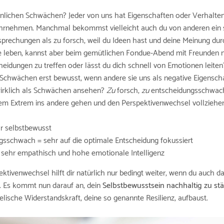
nlichen Schwächen? Jeder von uns hat Eigenschaften oder Verhalten
wahrnehmen. Manchmal bekommst vielleicht auch du von anderen ein
prechungen als zu forsch, weil du Ideen hast und deine Meinung dur
e leben, kannst aber beim gemütlichen Fondue-Abend mit Freunden n
cheidungen zu treffen oder lässt du dich schnell von Emotionen leite
 Schwächen erst bewusst, wenn andere sie uns als negative Eigensch
 wirklich als Schwächen ansehen?
Zu
forsch,
zu
entscheidungsschwac
em Extrem ins andere gehen und den Perspektivenwechsel vollziehe
r selbstbewusst
schwach = sehr auf die optimale Entscheidung fokussiert
ehr empathisch und hohe emotionale Intelligenz
ektivenwechsel hilft dir natürlich nur bedingt weiter, wenn du auch d
 Es kommt nun darauf an, dein
Selbstbewusstsein nachhaltig zu st
elische Widerstandskraft, deine so genannte Resilienz, aufbaust.