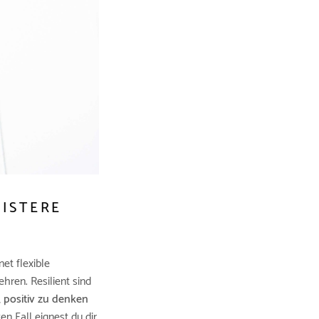
EISTERE
et flexible
hren. Resilient sind
, positiv zu denken
en Fall eignest du dir