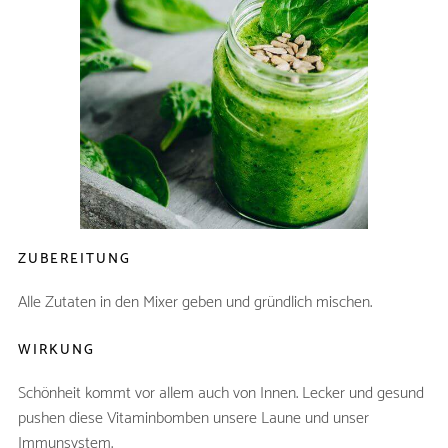
SMOOTHIE
ZUTATEN
frischer Blattspinat (oder
150g
TK)
Orangensaft
150ml
reife Banane
1
Mandelmus
1 EL
ZUBEREITUNG
Alle Zutaten in den Mixer geben und gründlich mischen.
WIRKUNG
Schönheit kommt vor allem auch von Innen. Lecker und gesund
pushen diese Vitaminbomben unsere Laune und unser
Immunsystem.