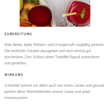
Apfel (entkernt)
1
Saft einer Orange
Möhrensaft
50ml
Stück frischer Ingwer
1
ZUBEREITUNG
Raps öl
etwas
Rote Beete, Apfel, Möhren- und Orangensaft sorgfältig pürieren.
Die restlichen Zutaten dazugeben und noch einmal gut
durchmixen. Zum Schluss einen Teelöffel Rapsöl unterrühren
und genießen.
WIRKUNG
Schönheit kommt vor allem auch von Innen. Lecker und gesund
pushen diese Vitaminbomben unsere Laune und unser
Immunsystem.