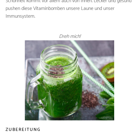
Schönheit kommt vor allem auch von Innen. Lecker und gesund
pushen diese Vitaminbomben unsere Laune und unser
Immunsystem.
GRÜNE HÖLLE -
Dreh mich!
SMOOTHIE
ZUTATEN
Ananasfruchtfleisch
200g
Mango (geschält)
1
Kiwi (geschält)
1
Stangen Staudensellerie
2
Apfelsaft
150 ml
Eiswürfel
5
ZUBEREITUNG