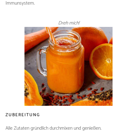
Immunsystem.
Dreh mich!
STOFFWECHSEL
BOOSTER -
SMOOTHIE
ZUTATEN
Papaya (nur Fruchtfleisch)
½
Orange geschält
1
Kefir oder Molke
150ml
ZUBEREITUNG
Alle Zutaten gründlich durchmixen und genießen.