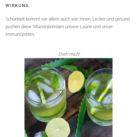
WIRKUNG
Schönheit kommt vor allem auch von Innen. Lecker und gesund
pushen diese Vitaminbomben unsere Laune und unser
Immunsystem.
EL LATINITO -
Dreh mich!
SMOOTHIE
ZUTATEN
Aloe Vera Gel alternativ:
20ml
Aloe Vera Saft
100ml
Ananasfruchtfleisch, evtl.
200g
Saft
Naturjoghurt
150g