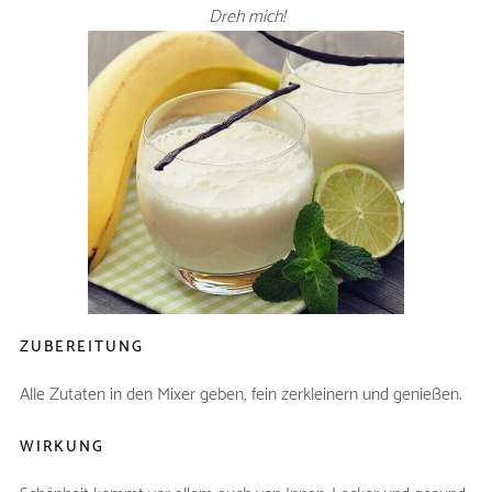
Dreh mich!
TROPICAL DREAM -
SMOOTHIE
ZUTATEN
Mango (geschält)
1
reife Banane
1
Kokoswasser
ca. 150 ml
Stück frischer Ingwer
1
Limette (ausgepresst)
1
ZUBEREITUNG
Alle Zutaten in den Mixer geben, fein zerkleinern und genießen.
WIRKUNG