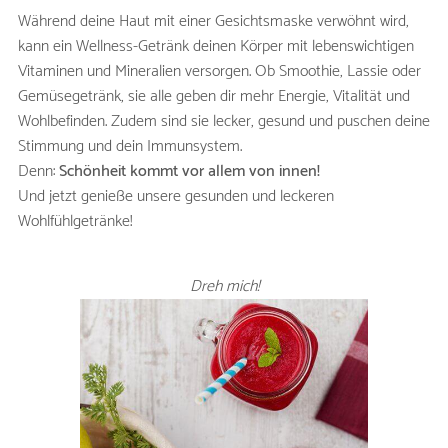
Während deine Haut mit einer Gesichtsmaske verwöhnt wird,
kann ein Wellness-Getränk deinen Körper mit lebenswichtigen
Vitaminen und Mineralien versorgen. Ob Smoothie, Lassie oder
Gemüsegetränk, sie alle geben dir mehr Energie, Vitalität und
Wohlbefinden. Zudem sind sie lecker, gesund und puschen deine
Stimmung und dein Immunsystem.
Denn:
Schönheit kommt vor allem von innen!
Und jetzt genieße unsere gesunden und leckeren
Wohlfühlgetränke!
RED SEDUCTION -
Dreh mich!
SMOOTHIE
ZUTATEN
Ananasfruchtfleisch
300g
rote Beete geschält
80g