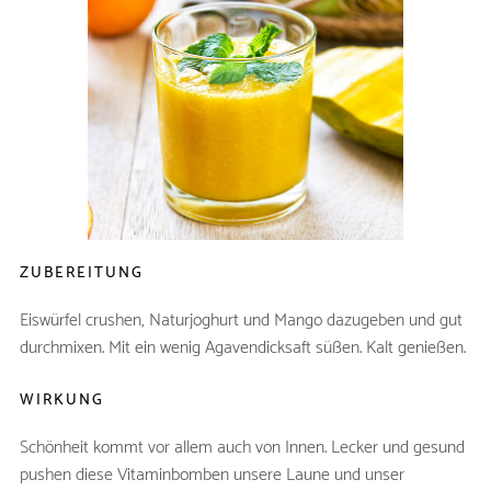
LASSI
ZUTATEN
Naturjoghurt (gut gekühlt)
200g
Eiswürfel
5
reife Mango (geschält)
1
Agavendicksaft
etwas
ZUBEREITUNG
Eiswürfel crushen, Naturjoghurt und Mango dazugeben und gut
durchmixen. Mit ein wenig Agavendicksaft süßen. Kalt genießen.
WIRKUNG
Schönheit kommt vor allem auch von Innen. Lecker und gesund
pushen diese Vitaminbomben unsere Laune und unser