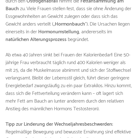
durch den
Östrogenabfall
nimmt die
Fettansammlung am
Bauch
zu. Viele Frauen stellen fest, dass sie ohne Änderung der
Essgewohnheiten an Gewicht zulegen oder dass sich das
Gewicht anders verteilt („
Hormonbauch
”). Die Ursachen liegen
einerseits in der
Hormonumstellung
, andererseits im
natürlichen Alterungsprozess
begründet.
Ab etwa 40 Jahren sinkt bei Frauen der Kalorienbedarf: Eine 50-
jährige Frau verbraucht täglich rund 400 Kalorien weniger als
mit 25, da die Muskelmasse abnimmt und sich der Stoffwechsel
verlangsamt. Bleibt der Lebensstil gleich, führt dieser geringere
Energiebedarf zwangsläufig zu ein paar Extrakilos. Hinzu kommt,
dass sich die Fettverteilung verändern kann – oft lagert sich
mehr Fett am Bauch an (unter anderem durch den relativen
Anstieg des männlichen Hormons Testosteron).
Tipp zur Linderung der Wechseljahresbeschwerden:
Regelmäßige Bewegung und bewusste Ernährung sind effektive