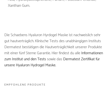
Xanthan Gum.
Die Schaebens Hyaluron Hyrdogel Maske ist nachweislich sehr
gut hautverträglich. Klinische Tests des unabhängigen Instituts
Dermatest bestätigen die Hautverträglichkeit unserer Produkte
mit einer fünf Sterne Garantie. Hier findest du alle
Informationen
zum Institut und den Tests
sowie das
Dermatest Zertifikat für
unsere Hyaluron Hydrogel Maske.
H1 FÜR STRUKTUR
H2 FÜR STRUKTUR
H3 FÜR STRUKTUR
H4 FÜR STRUKTUR
H5 FÜR STRUKTUR
EMPFOHLENE PRODUKTE