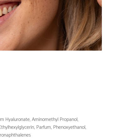
ium Hyaluronate, Aminomethyl Propanol,
Ethylhexylglycerin, Parfum, Phenoxyethanol,
dronaphthalenes