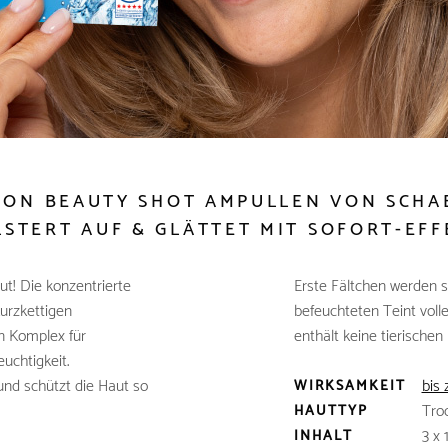
ON BEAUTY SHOT AMPULLEN VON SCHA
LSTERT AUF & GLÄTTET MIT SOFORT-EFF
ut! Die konzentrierte
Erste Fältchen werden s
kurzkettigen
befeuchteten Teint voll
en Komplex für
enthält keine tierischen 
uchtigkeit.
und schützt die Haut so
bis
WIRKSAMKEIT
Tro
HAUTTYP
3 x
INHALT