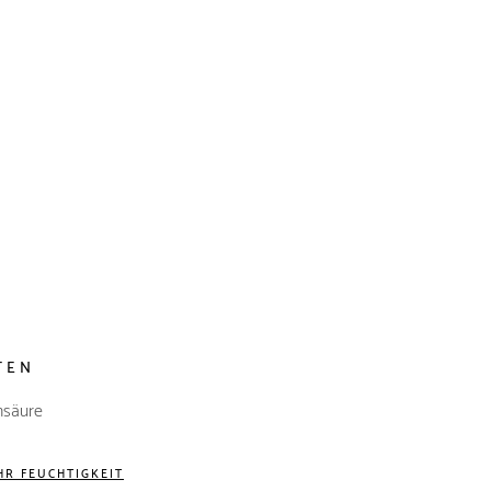
TEN
nsäure
HR FEUCHTIGKEIT