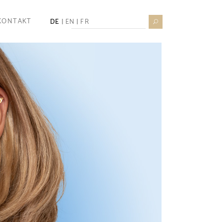
Search
KONTAKT
DE
EN
FR
for: