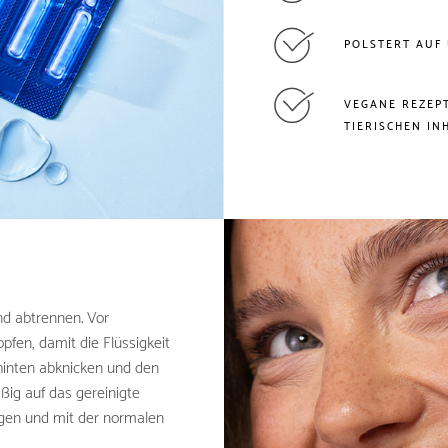
POLSTERT AUF
VEGANE REZEPT
TIERISCHEN IN
d abtrennen. Vor
fen, damit die Flüssigkeit
hinten abknicken und den
ßig auf das gereinigte
agen und mit der normalen