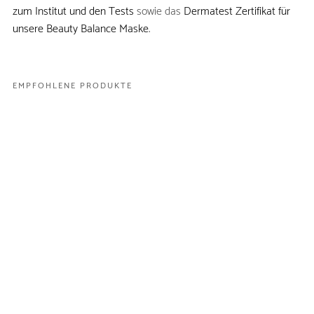
zum Institut und den Tests
sowie das
Dermatest Zertifikat für
unsere Beauty Balance Maske
.
H1 FÜR STRUKTUR
H2 FÜR STRUKTUR
H3 FÜR STRUKTUR
H4 FÜR STRUKTUR
H5 FÜR STRUKTUR
EMPFOHLENE PRODUKTE