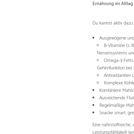
Ernährung im Alltag
Du kannst aktiv dazu 
Ausgewogene und a
B-Vitamine (z. 
Nervensystems und 
Omega-3-Fettsäu
Gehirnfunktion bei
Antioxidantien 
Komplexe Kohlen
Kombiniere Mahlze
Ausreichende Flüs
Regelmäßige Mahlz
Snacke smart, gre
Eine nährstoffreiche,
Leistungsfähigkeit la