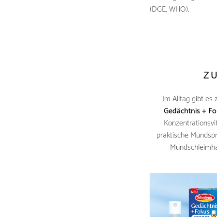
(DGE, WHO).
Z
Im Alltag gibt es
Gedächtnis + F
Konzentrationsvit
praktische Mundspra
Mundschleimhau