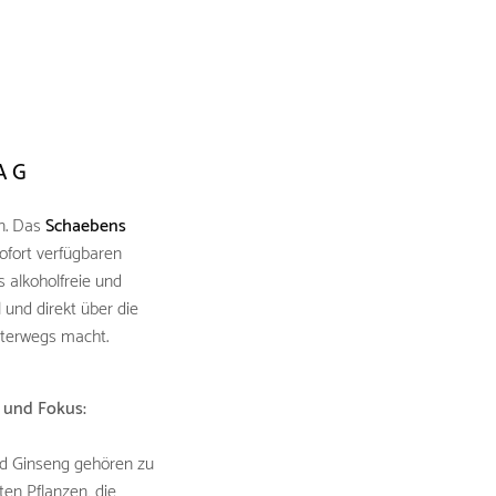
AG
on. Das
Schaebens
sofort verfügbaren
s alkoholfreie und
 und direkt über die
nterwegs macht.
s und Fokus:
nd Ginseng gehören zu
ten Pflanzen, die