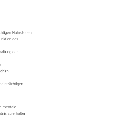
chtigen Nährstoffen
Funktion des
haltung der
n
Gehirn
eeinträchtigen
ie mentale
tnis zu erhalten