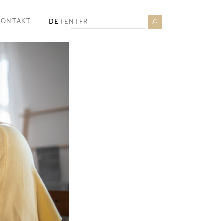
Search
KONTAKT
DE
EN
FR
for: