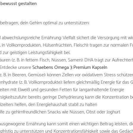
 bewusst gestalten
beitragen, dein Gehirn optimal zu unterstützen:
bwechslungsreiche Ernährung: Vielfalt sichert die Versorgung mit wi
B. in Vollkornprodukten, Hülsenfrüchten, Fleisch): tragen zur normalen 
zur geistigen Leistungsfähigkeit bei.
ren (z. B. in fettem Fisch, Nüssen, Samen): DHA trägt zur Aufrechter
. Entdecke unsere
Schaebens Omega 3 Premium Kapseln
(z. B. in Beeren, Gemüse): können Zellen vor oxidativem Stress schütze
hydrate (z. B. Vollkornprodukte): liefern gleichmäßig Energie für das 
iten mit Eiweiß und gesunden Fetten für langanhaltende Energie
sigkeitszufuhr: bereits geringe Dehydrierung kann die Konzentration b
eiten: helfen, den Energiehaushalt stabil zu halten
ife zu gehirnfreundlichen Snacks wie Nüssen, Obst oder Joghurt
 ausgewogene Ernährung kann somit einen wichtigen Beitrag leisten, d
ngfristig zu unterstützen und Konzentrationsfähigkeit sowie das Gedäch