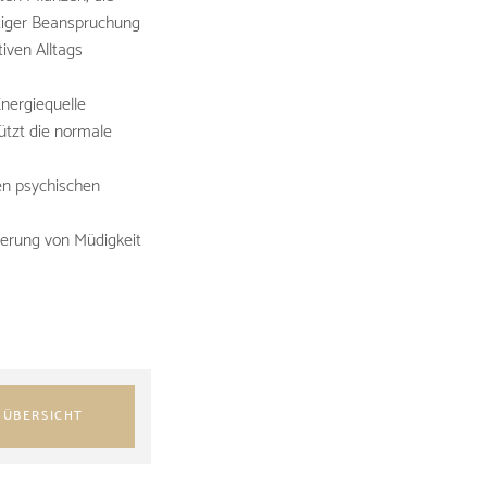
stiger Beanspruchung
iven Alltags
Energiequelle
ützt die normale
en psychischen
ngerung von Müdigkeit
 ÜBERSICHT