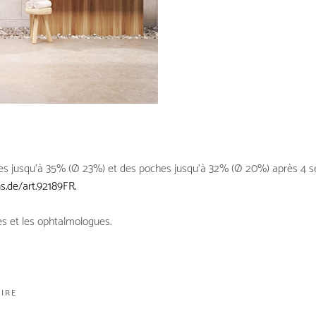
es jusqu’à 35% (Ø 23%) et des poches jusqu’à 32% (Ø 20%) après 4 sem
.de/art.92189FR.
s et les ophtalmologues.
IRE