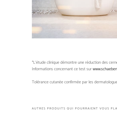
*L’étude clinique démontre une réduction des cern
Informations concernant ce test sur
www.schaebens
Tolérance cutanée confirmée par les dermatologue
H1 FÜR STRUKTUR
H2 FÜR STRUKTUR
H3 FÜR STRUKTUR
H4 FÜR STRUKTUR
H5 FÜR STRUKTUR
AUTRES PRODUITS QUI POURRAIENT VOUS PLA