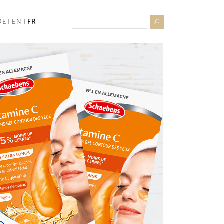
Search
DE
EN
FR
for: