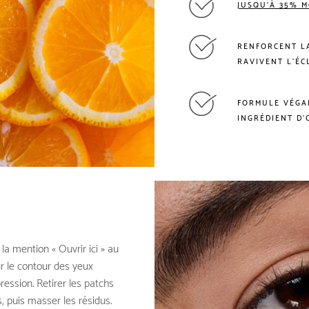
JUSQU'À 35% M
RENFORCENT L
RAVIVENT L‘ÉC
FORMULE VÉGA
INGRÉDIENT D'
la mention « Ouvrir ici » au
ur le contour des yeux
ression. Retirer les patchs
 puis masser les résidus.