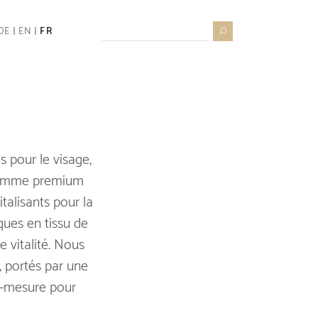
Search
DE
EN
FR
for:
 pour le visage,
 gamme premium
alisants pour la
ues en tissu de
e vitalité. Nous
 portés par une
ur-mesure pour