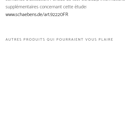
supplémentaires concernant cette étude:
www.schaebens.de/art.92220FR
H1 FÜR STRUKTUR
H2 FÜR STRUKTUR
H3 FÜR STRUKTUR
H4 FÜR STRUKTUR
H5 FÜR STRUKTUR
AUTRES PRODUITS QUI POURRAIENT VOUS PLAIRE